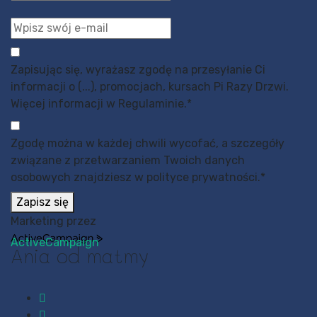
Zapisując się, wyrażasz zgodę na przesyłanie Ci
informacji o (...), promocjach, kursach Pi Razy Drzwi.
Więcej informacji w Regulaminie.
*
Zgodę można w każdej chwili wycofać, a szczegóły
związane z przetwarzaniem Twoich danych
osobowych znajdziesz w polityce prywatności.
*
Zapisz się
Marketing przez
ActiveCampaign
Ania od matmy