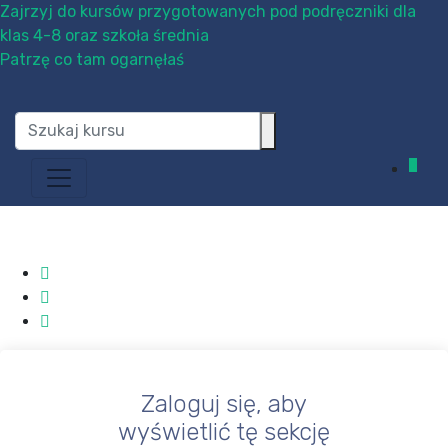
Zajrzyj do kursów przygotowanych pod podręczniki dla
klas 4-8 oraz szkoła średnia
Patrzę co tam ogarnęłaś
0
Zaloguj się, aby
wyświetlić tę sekcję