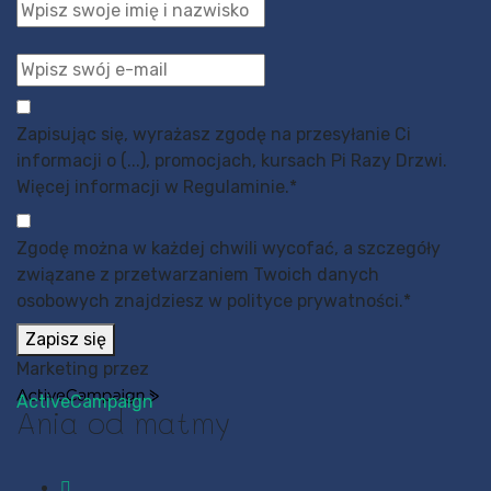
Zapisując się, wyrażasz zgodę na przesyłanie Ci
informacji o (...), promocjach, kursach Pi Razy Drzwi.
Więcej informacji w Regulaminie.
*
Zgodę można w każdej chwili wycofać, a szczegóły
związane z przetwarzaniem Twoich danych
osobowych znajdziesz w polityce prywatności.
*
Zapisz się
Marketing przez
ActiveCampaign
Ania od matmy