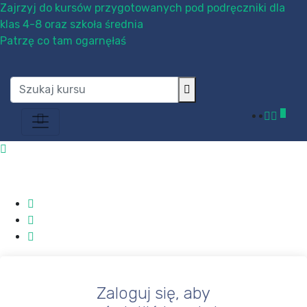
Zajrzyj do kursów przygotowanych pod podręczniki dla
klas 4-8 oraz szkoła średnia
Patrzę co tam ogarnęłaś
0
Zaloguj się, aby