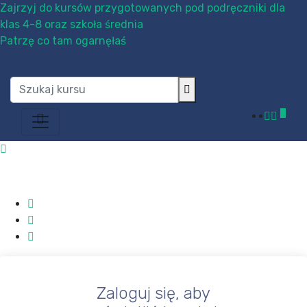
Zajrzyj do kursów przygotowanych pod podręczniki dla
klas 4-8 oraz szkoła średnia
Patrzę co tam ogarnęłaś
0
Zaloguj się, aby