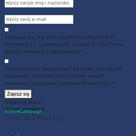
Zapisując się, wyrażasz zgodę na przesyłanie Ci
informacji o (...), promocjach, kursach Pi Razy Drzwi.
Więcej informacji w Regulaminie.
*
Zgodę można w każdej chwili wycofać, a szczegóły
związane z przetwarzaniem Twoich danych
osobowych znajdziesz w polityce prywatności.
*
Zapisz się
Marketing przez
ActiveCampaign
Ania od matmy