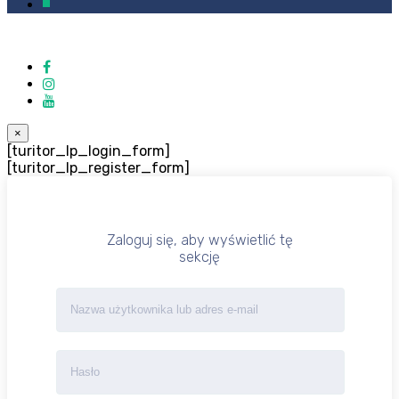
0
×
[turitor_lp_login_form]
[turitor_lp_register_form]
Zaloguj się, aby wyświetlić tę
sekcję