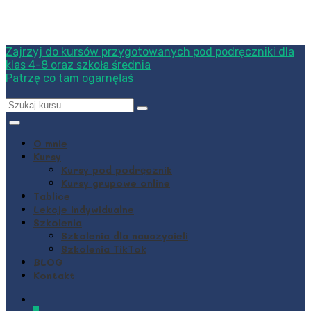
Zajrzyj do kursów przygotowanych pod podręczniki dla
klas 4-8 oraz szkoła średnia
Patrzę co tam ogarnęłaś
O mnie
Kursy
Kursy pod podręcznik
Kursy grupowe online
Tablice
Lekcje indywidualne
Szkolenia
Szkolenia dla nauczycieli
Szkolenia TikTok
BLOG
Kontakt