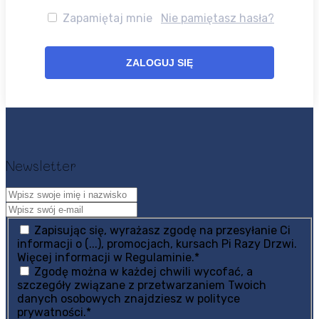
Zapamiętaj mnie
Nie pamiętasz hasła?
Newsletter
Zapisując się, wyrażasz zgodę na przesyłanie Ci
informacji o (...), promocjach, kursach Pi Razy Drzwi.
Więcej informacji w Regulaminie.
*
Zgodę można w każdej chwili wycofać, a
szczegóły związane z przetwarzaniem Twoich
danych osobowych znajdziesz w polityce
prywatności.
*