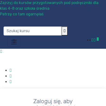
Zajrzyj do kursów przygotowanych pod podręczniki dla
klas 4-8 oraz szkoła średnia
Patrzę co tam ogarnęłaś
0
Zaloguj się, aby