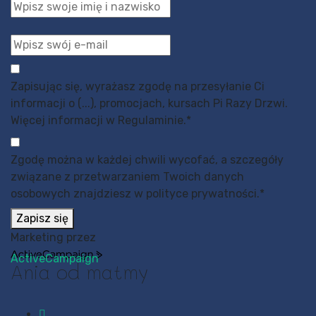
Zapisując się, wyrażasz zgodę na przesyłanie Ci
informacji o (...), promocjach, kursach Pi Razy Drzwi.
Więcej informacji w Regulaminie.
*
Zgodę można w każdej chwili wycofać, a szczegóły
związane z przetwarzaniem Twoich danych
osobowych znajdziesz w polityce prywatności.
*
Zapisz się
Marketing przez
ActiveCampaign
Ania od matmy