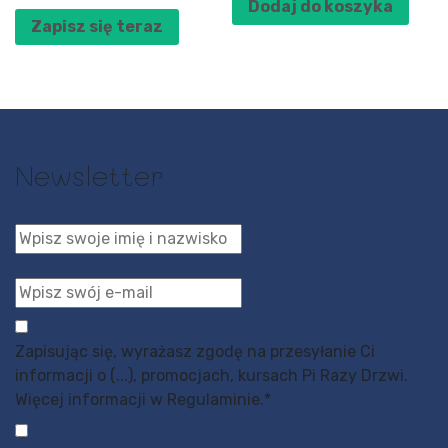
Dodaj do koszyka
Zapisz się teraz
Newsletter
Zapisując się, wyrażasz zgodę na przesyłanie Ci
informacji o (...), promocjach, kursach Pi Razy Drzwi.
Więcej informacji w Regulaminie.
*