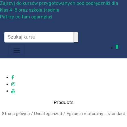
Zajrzyj do kursów przygotowanych pod podręczniki dla
klas 4-8 oraz szkoła średnia
Patrzę co tam ogarnęłaś
0
Products
Strona główna
/
Uncategorized
/ Egzamin maturalny – standard