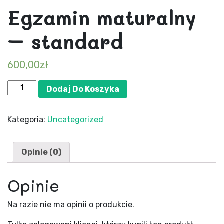
Egzamin maturalny
– standard
600,00
zł
ilość
Dodaj Do Koszyka
Egzamin
maturalny
Kategoria:
Uncategorized
-
standard
Opinie (0)
Opinie
Na razie nie ma opinii o produkcie.