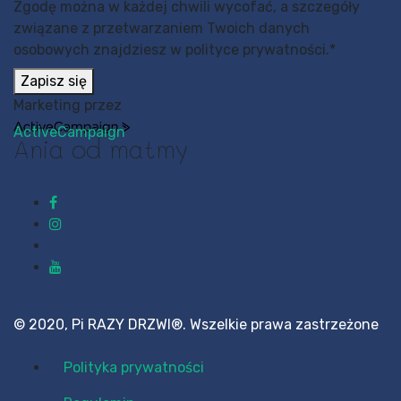
Zgodę można w każdej chwili wycofać, a szczegóły
związane z przetwarzaniem Twoich danych
osobowych znajdziesz w polityce prywatności.
*
Zapisz się
Marketing przez
ActiveCampaign
Ania od matmy
© 2020, Pi RAZY DRZWI®. Wszelkie prawa zastrzeżone
Polityka prywatności