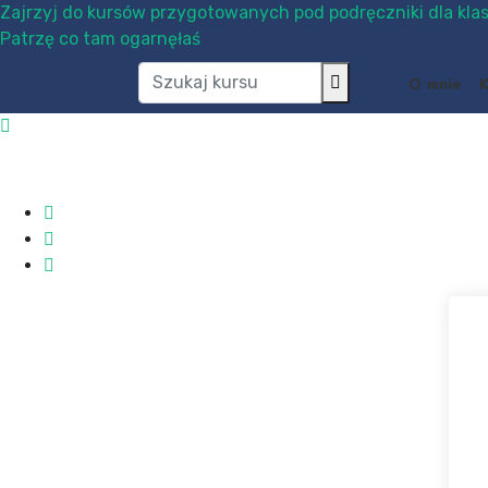
Zajrzyj do kursów przygotowanych pod podręczniki dla klas
Patrzę co tam ogarnęłaś
O mnie
K