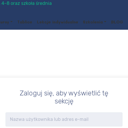
 4-8 oraz szkoła średnia
ursy
Tablice
Lekcje indywidualne
Szkolenia
BLOG
Zaloguj się, aby wyświetlić tę
sekcję