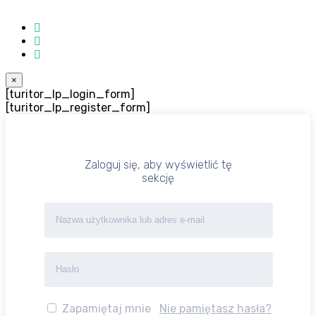
×
[turitor_lp_login_form]
[turitor_lp_register_form]
Zaloguj się, aby wyświetlić tę
sekcję
Zapamiętaj mnie
Nie pamiętasz hasła?