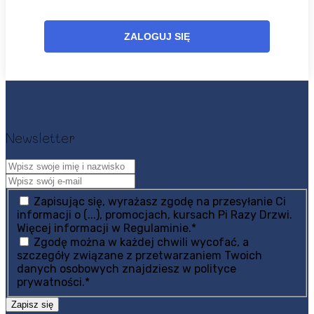
Newsletter
Zapisując się, wyrażasz zgodę na przesyłanie Ci
informacji o (...), promocjach, kursach Pi Razy Drzwi.
Więcej informacji w Regulaminie.
*
Zgodę można w każdej chwili wycofać, a
szczegóły związane z przetwarzaniem Twoich
danych osobowych znajdziesz w polityce
prywatności.
*
Zapisz się