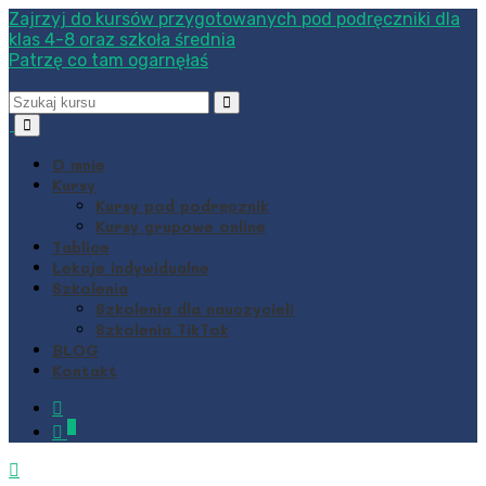
Zajrzyj do kursów przygotowanych pod podręczniki dla
klas 4-8 oraz szkoła średnia
Patrzę co tam ogarnęłaś
O mnie
Kursy
Kursy pod podręcznik
Kursy grupowe online
Tablice
Lekcje indywidualne
Szkolenia
Szkolenia dla nauczycieli
Szkolenia TikTok
BLOG
Kontakt
0