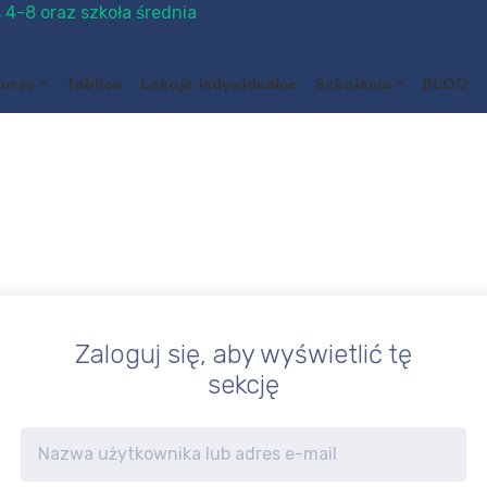
 4-8 oraz szkoła średnia
ursy
Tablice
Lekcje indywidualne
Szkolenia
BLOG
Zaloguj się, aby wyświetlić tę
sekcję