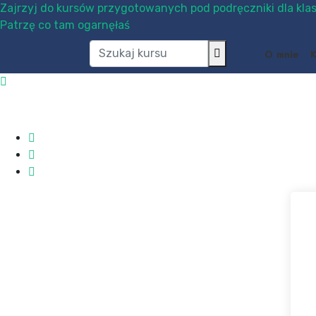
Zajrzyj do kursów przygotowanych pod podręczniki dla klas
Patrzę co tam ogarnęłaś
O mnie
K