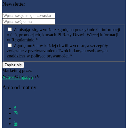
Newsletter
Zapisując się, wyrażasz zgodę na przesyłanie Ci informacji
o (...), promocjach, kursach Pi Razy Drzwi. Więcej informacji
w Regulaminie.
*
Zgodę można w każdej chwili wycofać, a szczegóły
związane z przetwarzaniem Twoich danych osobowych
znajdziesz w polityce prywatności.
*
Zapisz się
Marketing przez
ActiveCampaign
Ania od matmy