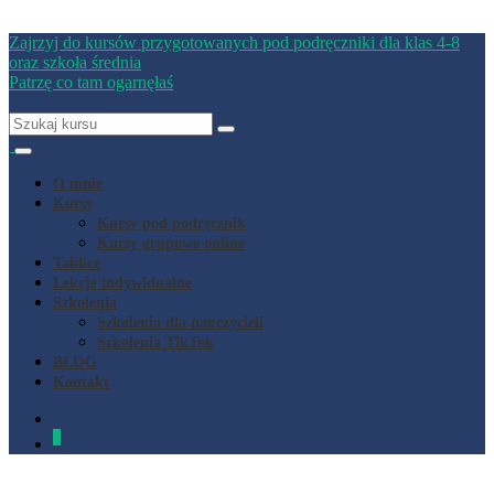
Zajrzyj do kursów przygotowanych pod podręczniki dla klas 4-8
oraz szkoła średnia
Patrzę co tam ogarnęłaś
O mnie
Kursy
Kursy pod podręcznik
Kursy grupowe online
Tablice
Lekcje indywidualne
Szkolenia
Szkolenia dla nauczycieli
Szkolenia TikTok
BLOG
Kontakt
0