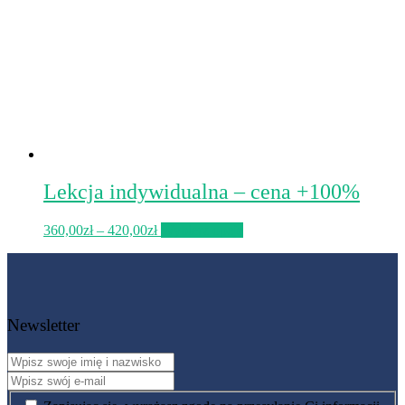
Lekcja indywidualna – cena +100%
360,00
zł
–
420,00
zł
Wybierz opcje
Newsletter