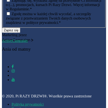
Zapisując się, wyrażasz zgodę na przesyłanie Ci informacji
o (...), promocjach, kursach Pi Razy Drzwi. Więcej informacji
w Regulaminie.
*
Zgodę można w każdej chwili wycofać, a szczegóły
związane z przetwarzaniem Twoich danych osobowych
znajdziesz w polityce prywatności.
*
Zapisz się
Marketing przez
ActiveCampaign
Ania od matmy
© 2020, Pi RAZY DRZWI®. Wszelkie prawa zastrzeżone
Polityka prywatności