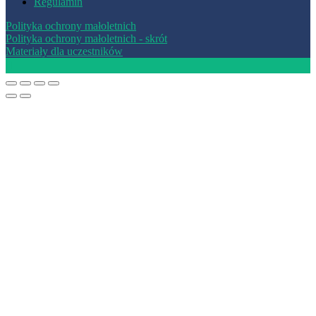
Regulamin
Polityka ochrony małoletnich
Polityka ochrony małoletnich - skrót
Materiały dla uczestników