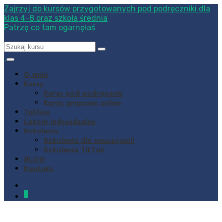
Zajrzyj do kursów przygotowanych pod podręczniki dla
klas 4-8 oraz szkoła średnia
Patrzę co tam ogarnęłaś
O mnie
Kursy
Kursy pod podręcznik
Kursy grupowe online
Tablice
Lekcje indywidualne
Szkolenia
Szkolenia dla nauczycieli
Szkolenia TikTok
BLOG
Kontakt
0