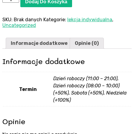
Dodaj Do Koszyka
Lekcja
indywidualna
-
SKU:
Brak danych
Kategorie:
lekcja indywidualna
,
szkoła
Uncategorized
podstawowa
Informacje dodatkowe
Opinie (0)
Informacje dodatkowe
Dzień roboczy (11:00 – 21:00),
Dzień roboczy (08:00 – 10:00)
Termin
(+50%), Sobota (+50%), Niedziela
(+100%)
Opinie