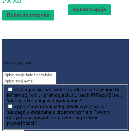
2100,00
zł
Wybierz opcje
Dodaj do koszyka
Newsletter
Zapisując się, wyrażasz zgodę na przesyłanie Ci
informacji o (...), promocjach, kursach Pi Razy Drzwi.
Więcej informacji w Regulaminie.
*
Zgodę można w każdej chwili wycofać, a
szczegóły związane z przetwarzaniem Twoich
danych osobowych znajdziesz w polityce
prywatności.
*