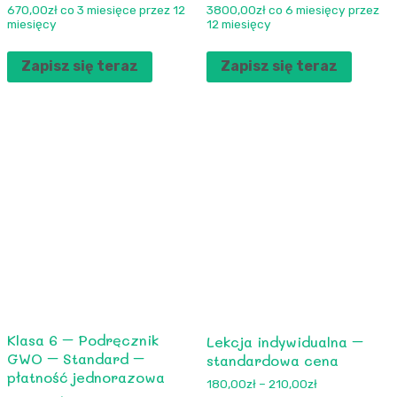
670,00
zł
co 3 miesięce przez 12
3800,00
zł
co 6 miesięcy przez
miesięcy
12 miesięcy
Zapisz się teraz
Zapisz się teraz
Klasa 6 – Podręcznik
Lekcja indywidualna –
GWO – Standard –
standardowa cena
płatność jednorazowa
180,00
zł
–
210,00
zł