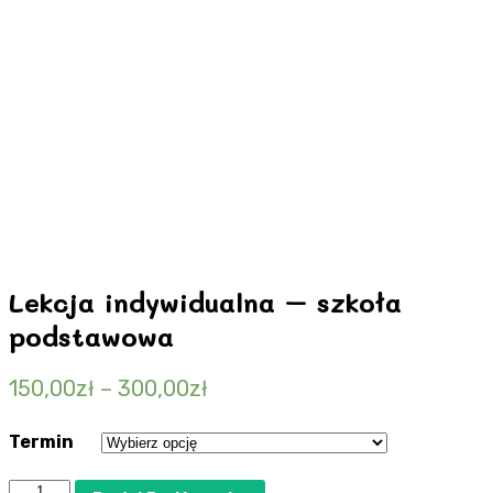
Lekcja indywidualna – szkoła
podstawowa
150,00
zł
–
300,00
zł
Termin
ilość